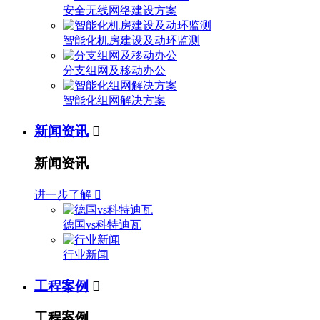
安全无线网络建设方案
智能化机房建设及动环监测
分支组网及移动办公
智能化组网解决方案
新闻资讯

新闻资讯
进一步了解

德国vs科特迪瓦
行业新闻
工程案例

工程案例