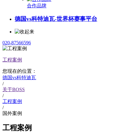
合作品牌
德国vs科特迪瓦-世界杯赛事平台
020-87566596
工程案例
您现在的位置：
德国vs科特迪瓦
/
关于BOSS
/
工程案例
/
国外案例
工程案例