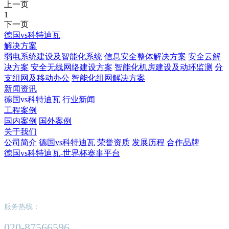
上一页
1
下一页
德国vs科特迪瓦
解决方案
弱电系统建设及智能化系统
信息安全整体解决方案
安全云解
决方案
安全无线网络建设方案
智能化机房建设及动环监测
分
支组网及移动办公
智能化组网解决方案
新闻资讯
德国vs科特迪瓦
行业新闻
工程案例
国内案例
国外案例
关于我们
公司简介
德国vs科特迪瓦
荣誉资质
发展历程
合作品牌
德国vs科特迪瓦-世界杯赛事平台
德国vs科特迪瓦-世界杯赛事平台
服务热线：
020-87566596