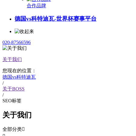
合作品牌
德国vs科特迪瓦-世界杯赛事平台
020-87566596
关于我们
您现在的位置：
德国vs科特迪瓦
/
关于BOSS
/
SEO标签
关于我们
全部分类
