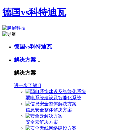
德国vs科特迪瓦
德国vs科特迪瓦
解决方案

解决方案
进一步了解

弱电系统建设及智能化系统
信息安全整体解决方案
安全云解决方案