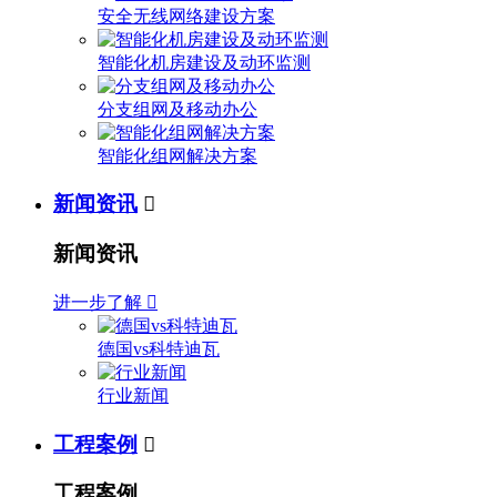
安全无线网络建设方案
智能化机房建设及动环监测
分支组网及移动办公
智能化组网解决方案
新闻资讯

新闻资讯
进一步了解

德国vs科特迪瓦
行业新闻
工程案例

工程案例