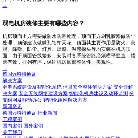
→
弱电机房装修主要有哪些内容？
机房顶面上方需要做防水防潮处理，顶面下方刷乳胶漆做防尘
处理，顶部建议做微孔铝扣天花，顶面其主要作用是防火、美
观、降噪、防尘。灯具、烟感、温感探头等均安装在机房顶
面，由于顶面管线繁多，安装时各系统管路必须横平竖直，错
落有致，排列有序，保证机房底部整体性、美观性。
→
德国vs科特迪瓦
解决方案
弱电系统建设及智能化系统
信息安全整体解决方案
安全云解
决方案
安全无线网络建设方案
智能化机房建设及动环监测
分
支组网及移动办公
智能化组网解决方案
新闻资讯
德国vs科特迪瓦
行业新闻
工程案例
国内案例
国外案例
关于我们