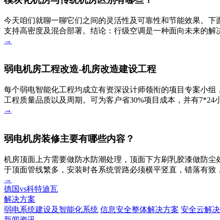
今天咱们就聊一聊它们之间的灵活性及可靠性和节能效果。下
支持高密度及混合部署。结论：行级空调是一种面向未来的解决
→
弱电机房工程改造-机房改造建设工程
每个弱电智能化工程均成立有资深设计师领衔的项目专案小组，
工程质量品质以及周期。可为客户省30%项目成本，并有7*2
→
弱电机房装修主要有哪些内容？
机房顶面上方需要做防水防潮处理，顶面下方刷乳胶漆做防尘
于顶面管线繁多，安装时各系统管路必须横平竖直，错落有致
→
德国vs科特迪瓦
解决方案
弱电系统建设及智能化系统
信息安全整体解决方案
安全云解决
新闻资讯