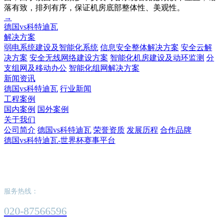
落有致，排列有序，保证机房底部整体性、美观性。
→
德国vs科特迪瓦
解决方案
弱电系统建设及智能化系统
信息安全整体解决方案
安全云解
决方案
安全无线网络建设方案
智能化机房建设及动环监测
分
支组网及移动办公
智能化组网解决方案
新闻资讯
德国vs科特迪瓦
行业新闻
工程案例
国内案例
国外案例
关于我们
公司简介
德国vs科特迪瓦
荣誉资质
发展历程
合作品牌
德国vs科特迪瓦-世界杯赛事平台
德国vs科特迪瓦-世界杯赛事平台
服务热线：
020-87566596