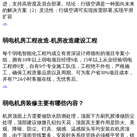
进，支持高密度及混合部署。结论：行级空调是一种面向未来
的解决方案（2）灵活性：行级空调可实现按需部署,实现平滑
扩容
→
弱电机房工程改造-机房改造建设工程
每个弱电智能化工程均成立有资深设计师领衔的项目专案小
组，拥有10年以上弱电项目经理9名，15年以上从业经验弱电
工程师9支，自有9个专业施工队伍，工程绝不外包，严格施
工，确保工程质量品质以及周期。可为客户省30%项目成本，
并有7*24小时客服在线，无忧售后。
→
弱电机房装修主要有哪些内容？
机房顶面上方需要做防水防潮处理，顶面下方刷乳胶漆做防尘
处理，顶部建议做微孔铝扣天花，顶面其主要作用是防火、美
观、降噪、防尘。灯具、烟感、温感探头等均安装在机房顶
面，由于顶面管线繁多，安装时各系统管路必须横平竖直，错